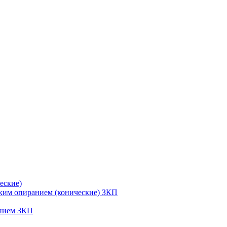
еские)
ским опиранием (конические) ЗКП
анием ЗКП