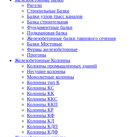
Ригели
Стропильные Балки
Балки узлов трасс каналов
Балка строительная
Фундаментные балки
Подкрановая балка
Железобетонные балки таврового сечения
Балки Мостовые
Фермы железобетонные
Прогоны
Железобетонные Колонны
Колонны промышленных зданий
Несущие колонны
Монолитные колонны
Колонны тип К
Колонны КС
Колонны КК
Колонны ККС
Колонны ККП
Колонны КР
Колонны КФ
Колонны КД
Колонны КДП
Колонны КДФ