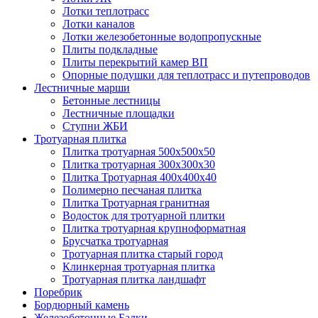
Лотки теплотрасс
Лотки каналов
Лотки железобетонные водопропускные
Плиты подкладные
Плиты перекрытий камер ВП
Опорные подушки для теплотрасс и путепроводов
Лестничные марши
Бетонные лестницы
Лестничные площадки
Ступни ЖБИ
Тротуарная плитка
Плитка тротуарная 500х500х50
Плитка тротуарная 300х300х30
Плитка Тротуарная 400x400x40
Полимерно песчаная плитка
Плитка Тротуарная гранитная
Водосток для тротуарной плитки
Плитка тротуарная крупноформатная
Брусчатка тротуарная
Тротуарная плитка старый город
Клинкерная тротуарная плитка
Тротуарная плитка ландшафт
Поребрик
Бордюрный камень
Железобетонные Балки