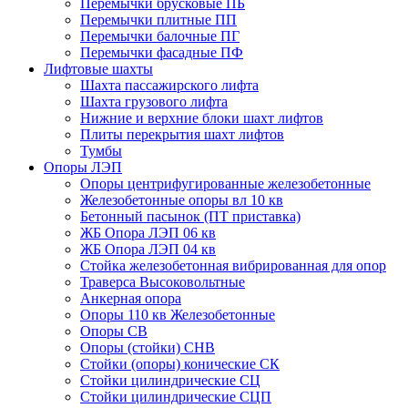
Перемычки брусковые ПБ
Перемычки плитные ПП
Перемычки балочные ПГ
Перемычки фасадные ПФ
Лифтовые шахты
Шахта пассажирского лифта
Шахта грузового лифта
Нижние и верхние блоки шахт лифтов
Плиты перекрытия шахт лифтов
Тумбы
Опоры ЛЭП
Опоры центрифугированные железобетонные
Железобетонные опоры вл 10 кв
Бетонный пасынок (ПТ приставка)
ЖБ Опора ЛЭП 06 кв
ЖБ Опора ЛЭП 04 кв
Стойка железобетонная вибрированная для опор
Траверса Высоковольтные
Анкерная опора
Опоры 110 кв Железобетонные
Опоры СВ
Опоры (стойки) СНВ
Стойки (опоры) конические СК
Стойки цилиндрические СЦ
Стойки цилиндрические СЦП