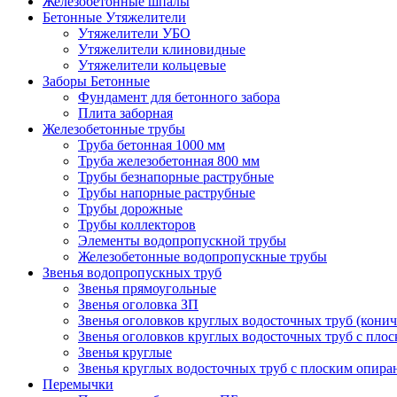
Железобетонные шпалы
Бетонные Утяжелители
Утяжелители УБО
Утяжелители клиновидные
Утяжелители кольцевые
Заборы Бетонные
Фундамент для бетонного забора
Плита заборная
Железобетонные трубы
Труба бетонная 1000 мм
Труба железобетонная 800 мм
Трубы безнапорные раструбные
Трубы напорные раструбные
Трубы дорожные
Трубы коллекторов
Элементы водопропускной трубы
Железобетонные водопропускные трубы
Звенья водопропускных труб
Звенья прямоугольные
Звенья оголовка ЗП
Звенья оголовков круглых водосточных труб (конич
Звенья оголовков круглых водосточных труб с пло
Звенья круглые
Звенья круглых водосточных труб с плоским опир
Перемычки