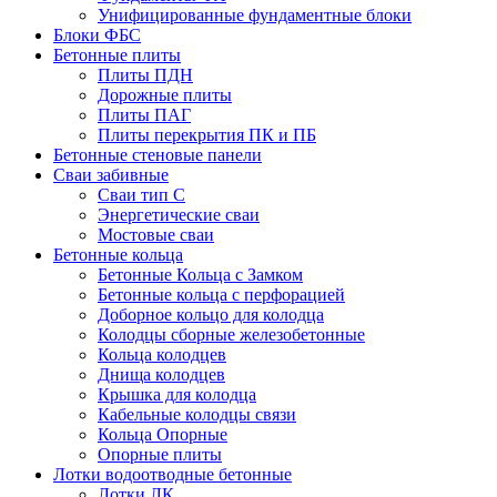
Унифицированные фундаментные блоки
Блоки ФБС
Бетонные плиты
Плиты ПДН
Дорожные плиты
Плиты ПАГ
Плиты перекрытия ПК и ПБ
Бетонные стеновые панели
Сваи забивные
Сваи тип С
Энергетические сваи
Mостовые сваи
Бетонные кольца
Бетонные Кольца с Замком
Бетонные кольца с перфорацией
Доборное кольцо для колодца
Колодцы сборные железобетонные
Кольца колодцев
Днища колодцев
Крышка для колодца
Кабельные колодцы связи
Кольца Опорные
Опорные плиты
Лотки водоотводные бетонные
Лотки ЛК